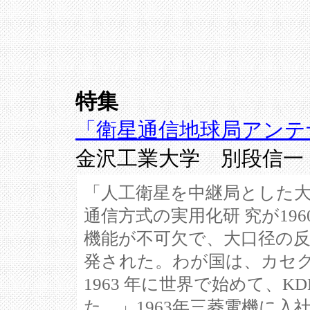
特集
「衛星通信地球局アンテ
金沢工業大学 別
「人工衛星を中継局とした
通信方式の実用化研 究が19
機能が不可欠で、大口径の反
発された。わが国は、カセ
1963 年に世界で始めて、
た。」1963年三菱電機に入