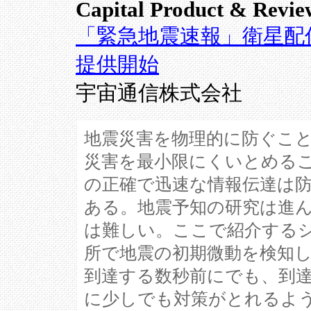
Capital Product & Revie
「緊急地震速報」衛星配信サ
提供開始
宇宙通信株式会社
地震災害を物理的に防ぐこ
災害を最小限にくいとめる
の正確で迅速な情報伝達は
ある。地震予知の研究は進
は難しい。ここで紹介する
所で地震の初期微動を検知
到達する数秒前にでも、到
に少しでも対策がとれるよ