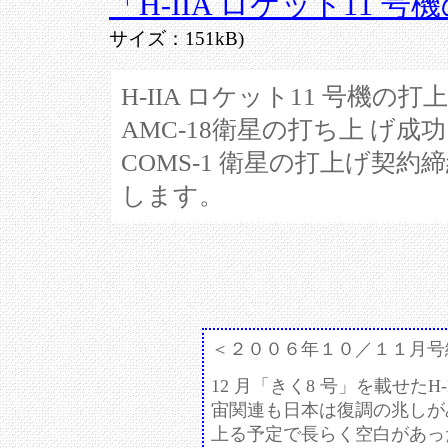
「H-IIA ロケット11 
サイズ：151kB)
H-IIA ロケット11 号機の打
AMC-18衛星の打ち上 げ
COMS-1 衛星の打上げ契
します。
＜２００６年１０／１１月号
12 月「きく8 号」を載せたH
宙関連も日本は復調の兆しが
上る予定で長らく空白があっ