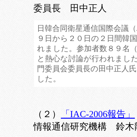
委員長 田中正人
日韓合同衛星通信国際会議（JC
９日から２０日の２日間韓国
れました。参加者数８９名
と熱心な討論が行われまし
門委員会委員長の田中正人
した。
（２）
「IAC-2006報告」
情報通信研究機構 