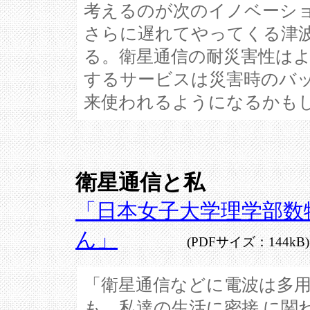
考えるのが次のイノベーシ
さらに遅れてやってくる津
る。衛星通信の耐災害性は
するサービスは災害時のバ
来使われるようになるかも
衛星通信と私
「日本女子大学理学部数
ん」
(PDFサイズ：144kB)
「衛星通信などに電波は多
も、私達の生活に密接 に関