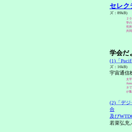
セレクテ
ズ：89kB)
２０
学の
究所
共同
学会だ
(1)「Paci
ズ：16kB)
宇宙通信
太平
An
タで
が集
(2)「
合
及びWTD
若菜弘充／S