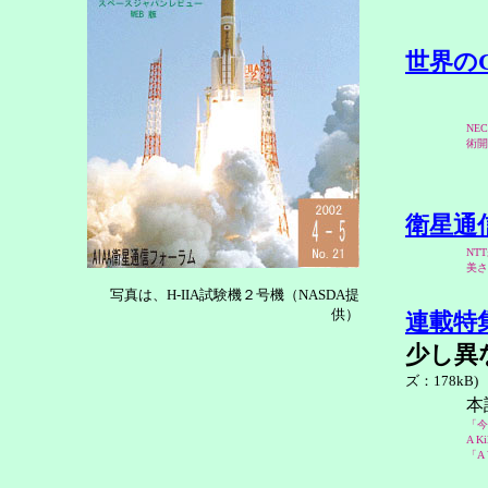
世界の
NE
術開
衛星通
NT
美さ
写真は、H-IIA試験機２号機（NASDA提
供）
連載特
少し異
ズ：178kB)
本
「今
A 
「A