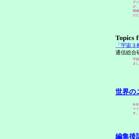
デジ
が、
開催
けた
Topics 
「宇宙３
通信総合
宇宙
まし
世界の
H-
ーイ
す。
編集後