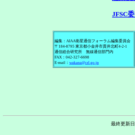
JFSC
編集：AIAA衛星通信フォーラム編集委員会
〒184-8795 東京都小金井市貫井北町4-2-1
通信総合研究所 無線通信部門内
FAX：042-327-6698
E-mail：
wakana@crl.go.jp
最終更新日 ：0